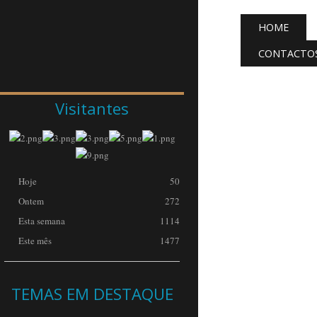
HOME
CONTACTO
Visitantes
Hoje
50
Ontem
272
Esta semana
1114
Este mês
1477
TEMAS
EM DESTAQUE