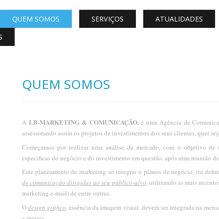
QUEM SOMOS
SERVIÇOS
ATUALIDADES
S
QUEM SOMOS
LB-MARKETING & COMUNICAÇÃO
A
, é uma Agência de Comunica
assessorando assim os projetos de investimentos dos seus clientes, quer s
Começamos por realizar uma análise de mercado, com o objetivo d
específicas do negócio e do investimento em questão, após uma reunião de 
Este planeamento de marketing ao integrar o planos de negócio, irá defi
de comunicação dirigidas ao seu público-alvo
, utilizando as mais recent
marketing e-mail) de entre outras.
O
design gráfico
, essência da imagem visual, deverá ser integrada na me
a atingir.