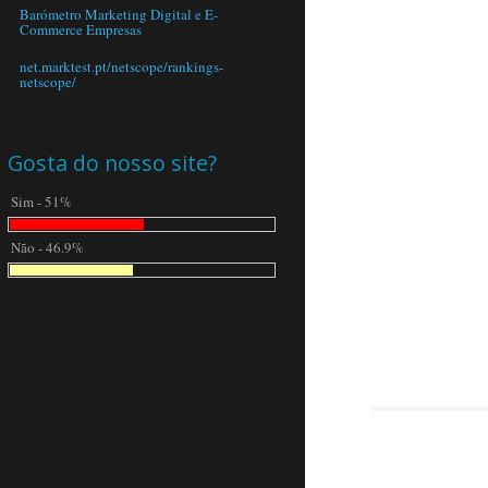
Barómetro Marketing Digital e E-
Commerce Empresas
net.marktest.pt/netscope/rankings-
netscope/
Gosta do nosso site?
Sim - 51%
Não - 46.9%