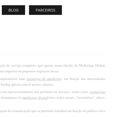
BLOG
PARCEIROS
ção de serviço completo, que aposta numa Gestão de Marketing Global,
ejam empresas ou pequenos negócios locais.
e implementar uma
estratégia de marketing
, em função das necessidades
brefing prévia com os nossos clientes.
nir um reposicionamento dos produtos ou serviços, assim como,
estratégias
es ferramentas do
marketing digital
(sites, redes sociais, “newsletters”, direct-
nsagem de comunicação que se pretenda trabalhar em função do público-alvo