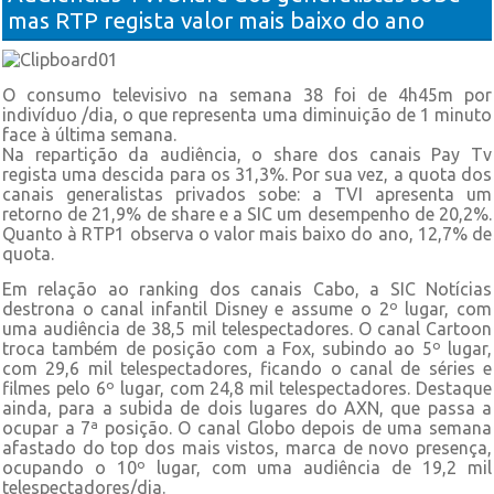
mas RTP regista valor mais baixo do ano
O consumo televisivo na semana 38 foi de 4h45m por
indivíduo /dia, o que representa uma diminuição de 1 minuto
face à última semana.
Na repartição da audiência, o share dos canais Pay Tv
regista uma descida para os 31,3%. Por sua vez, a quota dos
canais generalistas privados sobe: a TVI apresenta um
retorno de 21,9% de share e a SIC um desempenho de 20,2%.
Quanto à RTP1 observa o valor mais baixo do ano, 12,7% de
quota.
Em relação ao ranking dos canais Cabo, a SIC Notícias
destrona o canal infantil Disney e assume o 2º lugar, com
uma audiência de 38,5 mil telespectadores. O canal Cartoon
troca também de posição com a Fox, subindo ao 5º lugar,
com 29,6 mil telespectadores, ficando o canal de séries e
filmes pelo 6º lugar, com 24,8 mil telespectadores. Destaque
ainda, para a subida de dois lugares do AXN, que passa a
ocupar a 7ª posição. O canal Globo depois de uma semana
afastado do top dos mais vistos, marca de novo presença,
ocupando o 10º lugar, com uma audiência de 19,2 mil
telespectadores/dia.