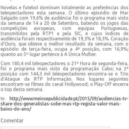
Novelas e futebol dominam totalmente as preferências dos
telespectadores esta semana. O último episódio de Mar
Salgado com 19,6% de audiência foi o programa mais visto
da semana de 14 a 20 de Setembro, batendo os jogos das
competições europeias, com equipas Portuguesas,
transmitidos pela RTP1 e pela SIC, e cujos índices de
audiência foram respectivamente de 19,3% e 18,3%. Coração
d’Ouro, que obteve o melhor resultado da semana, com o
episódio de terça-feira, ocupa a 4ª posição, com 16,9%;
quanto ao 5º lugar pertence à A Única Mulher.
Com 180,4 mil telespectadores o 21ª Hora de segunda-feira,
foi o programa mais visto da programação Cabo; na 2ª
posição com 144,3 mil telespectadores encontra-se o Trio
d’Ataque da RTP Informação. Nos lugares seguintes
encontram-se filmes do canal Hollywood; o Play-Off encerra
o top desta semana.
In:
http://www.meiosepublicidade.pt/2015/09/audiencias-tv-
share-dos-generalistas-sobe-mas-rtp-regista-valor-mais-
baixo-do-ano/
Comentar